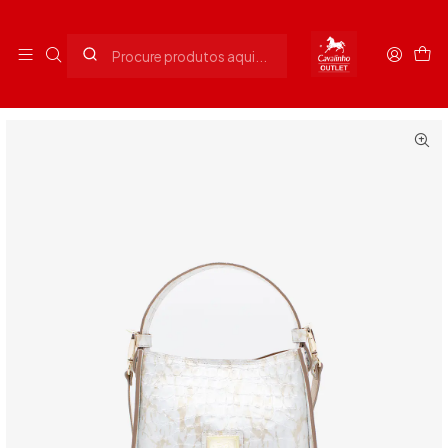
Envios grátis para Portugal em compras superiores a 90€
Início
Senhora
Malas Senhora
Mala de Mão Galope