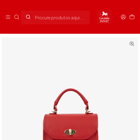
Envios grátis para Portugal em compras superiores a 90€
Início
Senhora
Malas Senhora
Bolsa de mão Muse