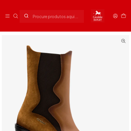
Envios grátis para Portugal em compras superiores a 90€
Início
Senhora
Calçado Senhora
Bota Arizona Camel