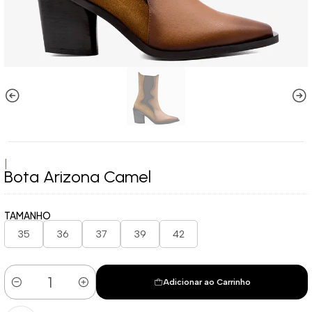
|
Bota Arizona Camel
TAMANHO
35
36
37
39
42
Adicionar ao Carrinho
Quantidade