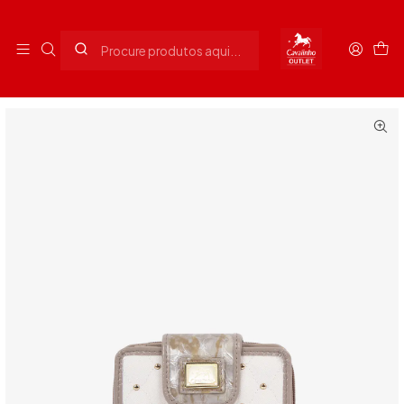
Envios grátis para Portugal em compras superiores a 90€
Início
Senhora
Acessórios Senhora
Carteira Craft