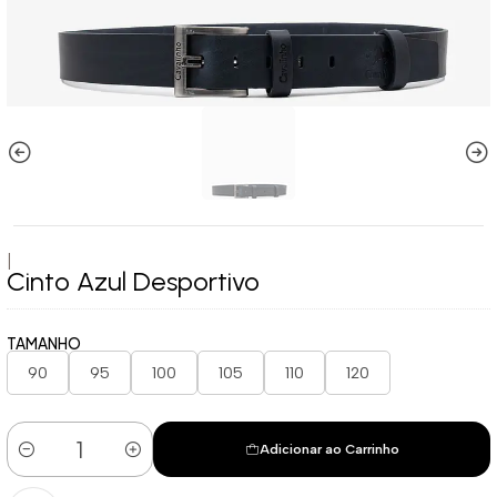
|
Cinto Azul Desportivo
TAMANHO
90
95
100
105
110
120
Adicionar ao Carrinho
Quantidade