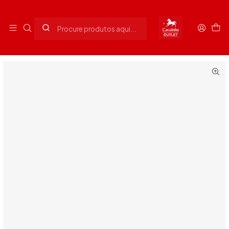
Envios grátis para Portugal em compras superiores a 90€
Início
Homem
Acessórios Homem
Cinto Azul Desportivo