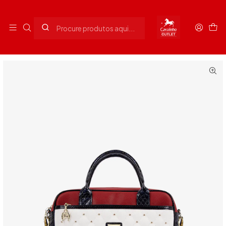
Envios grátis para Portugal em compras superiores a 90€
Início
Senhora
Malas Senhora
Mala de mão Craft