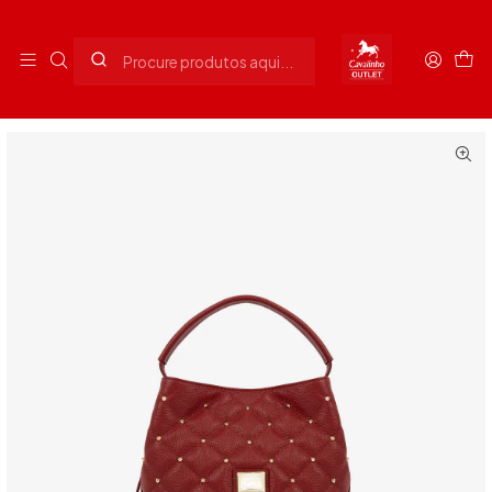
Envios grátis para Portugal em compras superiores a 90€
Início
Senhora
Malas Senhora
Mala de Mão Eternal