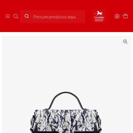
Envios grátis para Portugal em compras superiores a 90€
Início
Senhora
Malas Senhora
Mala de Mão Acqua Marine