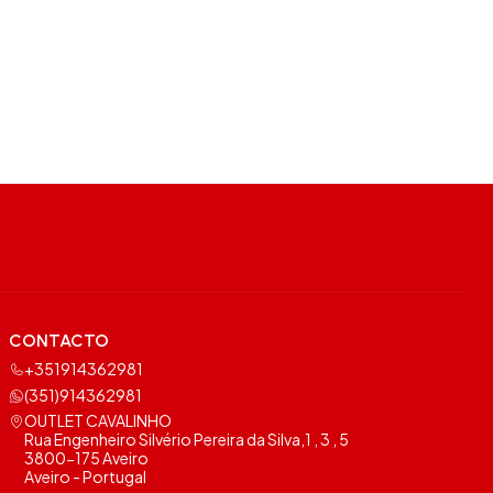
CONTACTO
+351914362981
(351)914362981
OUTLET CAVALINHO
Rua Engenheiro Silvério Pereira da Silva,1 , 3 , 5
3800-175 Aveiro
Aveiro - Portugal