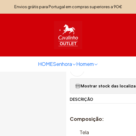
Início
Senhora
Malas Senhora
Mala de Tiracolo Acqua Marine
Envios grátis para Portugal em compras superiores a 90€
|
Mala de Tirac
Quantidade
HOME
Senhora
Homem
Adicionar à lista de f
Mostrar stock das localiz
DESCRIÇÃO
Composição:
Tela