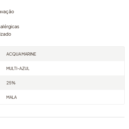
ravação
ialérgicas
lizado
ACQUA MARINE
MULTI-AZUL
25%
MALA