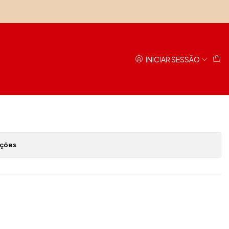
olo Acqua Marine
INICIAR SESSÃO
Adicionar ao Carrinho
avoritos
ações