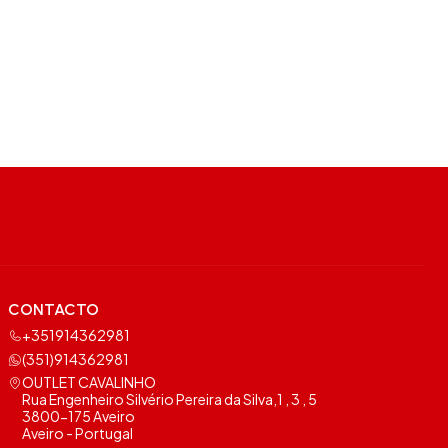
CONTACTO
+351914362981
(351)914362981
OUTLET CAVALINHO
Rua Engenheiro Silvério Pereira da Silva,1 , 3 , 5
3800-175 Aveiro
Aveiro - Portugal