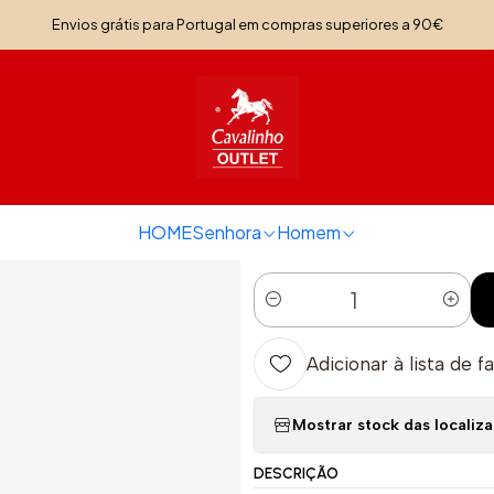
Início
Senhora
Calçado Senhora
Mocassin Preto
Envios grátis para Portugal em compras superiores a 90€
|
Mocassin Pret
TAMANHO
35
39
HOME
Senhora
Homem
Quantidade
Adicionar à lista de f
Mostrar stock das localiz
DESCRIÇÃO