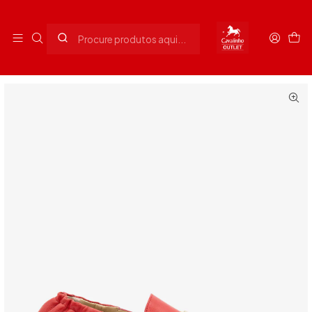
Envios grátis para Portugal em compras superiores a 90€
Início
Senhora
Calçado Senhora
Mocassins Vermelho