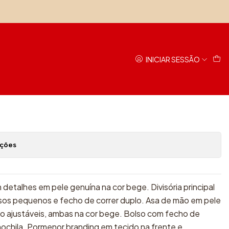
By Cavalinho
INICIAR SESSÃO
Adicionar ao Carrinho
avoritos
ações
detalhes em pele genuína na cor bege. Divisória principal
lsos pequenos e fecho de correr duplo. Asa de mão em pele
do ajustáveis, ambas na cor bege. Bolso com fecho de
mochila. Pormenor branding em tecido na frente e