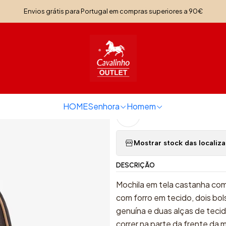
Início
Senhora
Malas Senhora
Mochila Only By Cavalinho
Envios grátis para Portugal em compras superiores a 90€
|
Mochila Only 
Quantidade
HOME
Senhora
Homem
Adicionar à lista de f
Mostrar stock das localiz
DESCRIÇÃO
Mochila em tela castanha com 
com forro em tecido, dois bo
genuína e duas alças de teci
correr na parte da frente da 