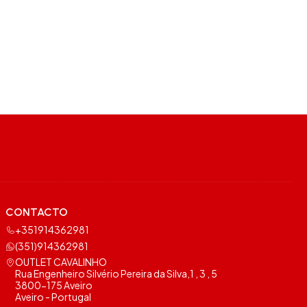
CONTACTO
+351914362981
(351)914362981
OUTLET CAVALINHO
Rua Engenheiro Silvério Pereira da Silva,1 , 3 , 5
3800-175 Aveiro
Aveiro - Portugal