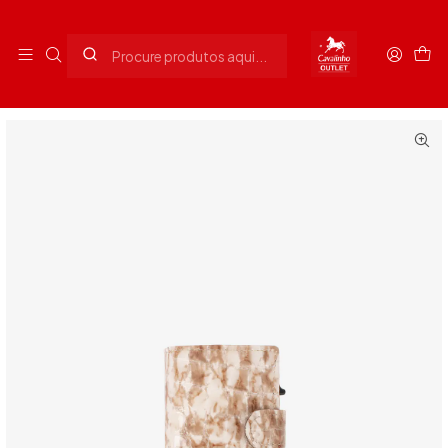
Envios grátis para Portugal em compras superiores a 90€
Início
Senhora
Acessórios Senhora
Porta-cartões Galope