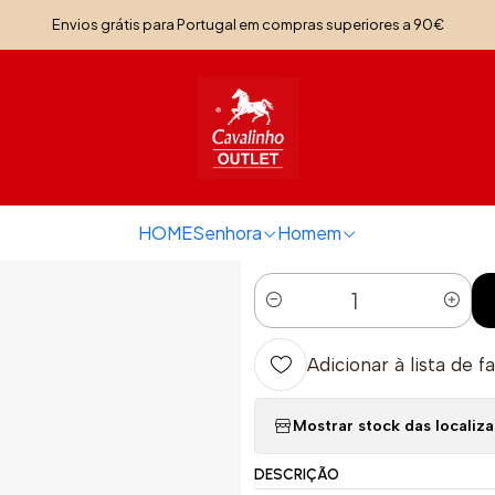
Início
Senhora
Calçado Senhora
Sapatilha Artic
Envios grátis para Portugal em compras superiores a 90€
|
Sapatilha Arti
TAMANHO
39
41
HOME
Senhora
Homem
Quantidade
Adicionar à lista de f
Mostrar stock das localiz
DESCRIÇÃO