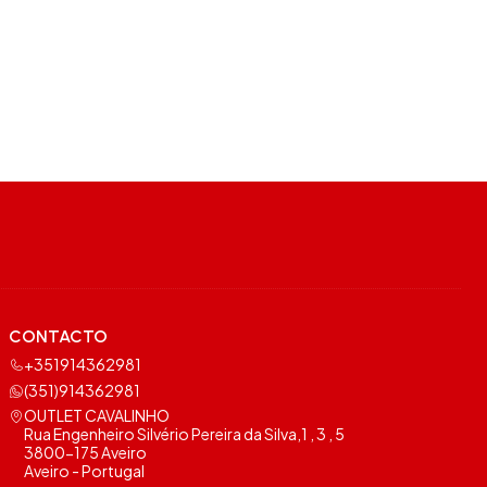
CONTACTO
+351914362981
(351)914362981
OUTLET CAVALINHO
Rua Engenheiro Silvério Pereira da Silva,1 , 3 , 5
3800-175 Aveiro
Aveiro - Portugal