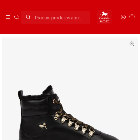
Envios grátis para Portugal em compras superiores a 90€
Início
Senhora
Calçado Senhora
Sapatilha Artic