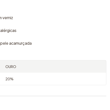
 verniz
ialérgicas
 pele acamurçada
OURO
20%