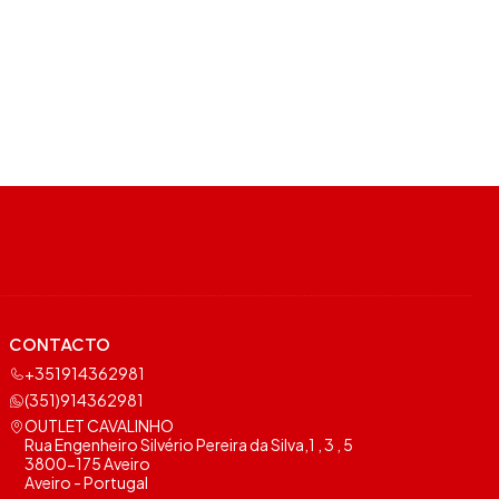
CONTACTO
+351914362981
(351)914362981
OUTLET CAVALINHO
Rua Engenheiro Silvério Pereira da Silva,1 , 3 , 5
3800-175 Aveiro
Aveiro - Portugal