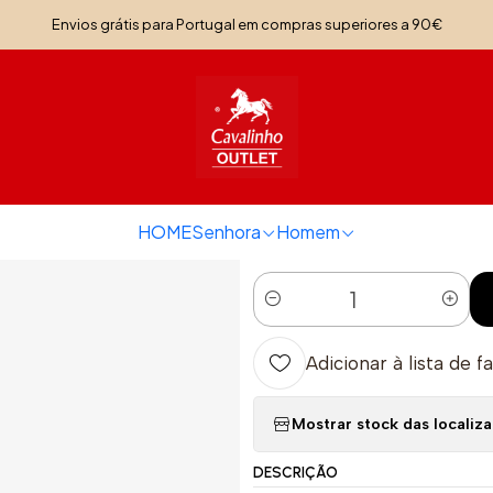
Início
Senhora
Calçado Senhora
Sapatilha La Vie
Envios grátis para Portugal em compras superiores a 90€
|
Sapatilha La V
TAMANHO
36
39
40
41
HOME
Senhora
Homem
Quantidade
Adicionar à lista de f
Mostrar stock das localiz
DESCRIÇÃO