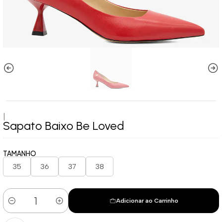
|
Sapato Baixo Be Loved
TAMANHO
35
36
37
38
Adicionar ao Carrinho
Quantidade