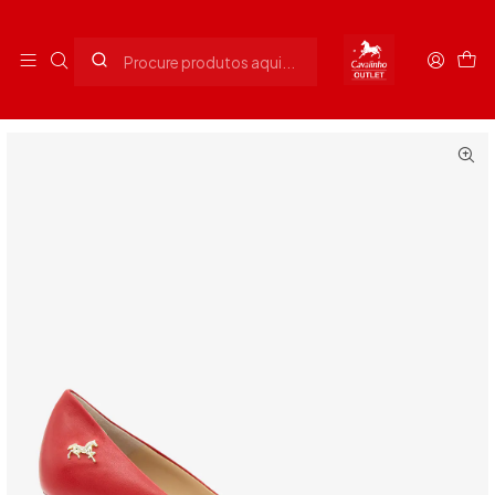
Envios grátis para Portugal em compras superiores a 90€
Início
Senhora
Calçado Senhora
Sapato Baixo Be Loved