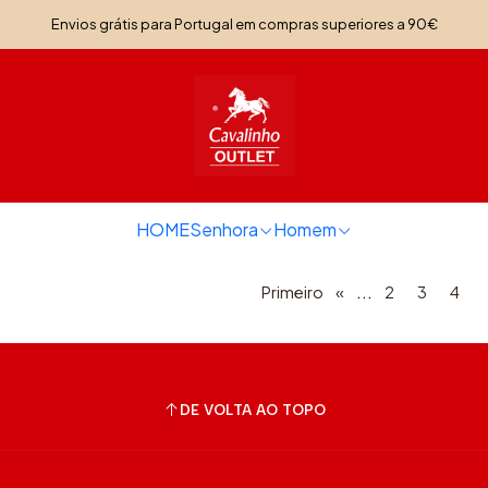
Início
Senhora
Acessórios Senhora
Envios grátis para Portugal em compras superiores a 90€
Acessórios Senhora
HOME
Senhora
Homem
...
Primeiro
«
2
3
4
DE VOLTA AO TOPO