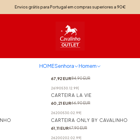
Início
Senhora
Acessórios Senhora
Envios grátis para Portugal em compras superiores a 90€
Acessórios Senhora
26190232.15.99
|
HOME
Senhora
Homem
-20%
CARTEIRA LA VIE
67,92 EUR
84,90 EUR
26190530.12.99
|
-10%
CARTEIRA LA VIE
60,21 EUR
66,90 EUR
26200530.02.99
|
-10%
INHO
CARTEIRA ONLY BY CAVALINHO
61,11 EUR
67,90 EUR
26200202.02.99
|