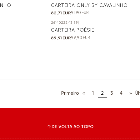
-10%
INHO
CARTEIRA ONLY BY CAVALINHO
82,71 EUR
91,90 EUR
26140222.43.99
|
-10%
CARTEIRA POÉSIE
89,91 EUR
99,90 EUR
Primeiro
«
1
2
3
4
»
Úl
DE VOLTA AO TOPO