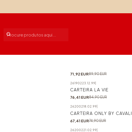
28250223.05.99
|
CAVALINHO
-20%
CARTEIRA GRACE
71,92 EUR
89,90 EUR
26190223.12.99
|
-10%
CARTEIRA LA VIE
76,41 EUR
84,90 EUR
26200218.02.99
|
-10%
CARTEIRA ONLY BY CAVAL
67,41 EUR
74,90 EUR
26200221.02.99
|