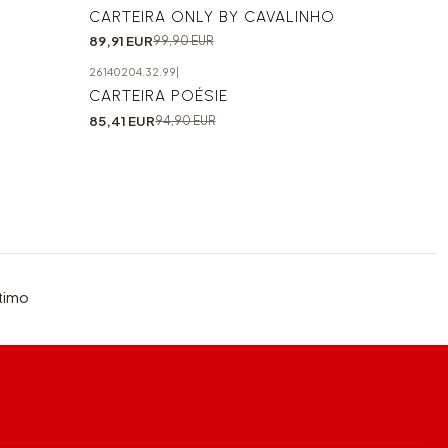
-10%
CARTEIRA ONLY BY CAVALINHO
89,91 EUR
99,90 EUR
26140204.32.99
|
-10%
CARTEIRA POÉSIE
85,41 EUR
94,90 EUR
timo