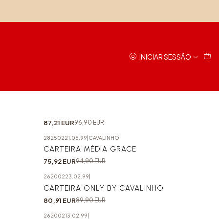
INICIAR SESSÃO
26190221.12.99
|
-10%
CARTEIRA LA VIE
87,21 EUR
96,90 EUR
28250221.05.99
|
CAVALINHO
-20%
CARTEIRA MÉDIA GRACE
75,92 EUR
94,90 EUR
26200223.02.99
|
-10%
CARTEIRA ONLY BY CAVALINHO
80,91 EUR
89,90 EUR
26200213.02.99
|