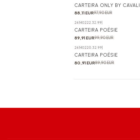
-10%
CARTEIRA ONLY BY CAVAL
88,11 EUR
97,90 EUR
26140222.32.99
|
-10%
CARTEIRA POÉSIE
89,91 EUR
99,90 EUR
26140220.32.99
|
-10%
CARTEIRA POÉSIE
80,91 EUR
89,90 EUR